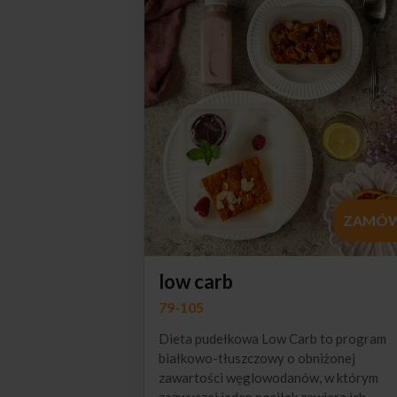
ZAMÓ
low carb
79-105
Dieta pudełkowa Low Carb to program
białkowo-tłuszczowy o obniżonej
zawartości węglowodanów, w którym