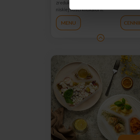
zredukować masę ciała i oparta jest na
niskiej ilości kilokalorii.
MENU
CENNI