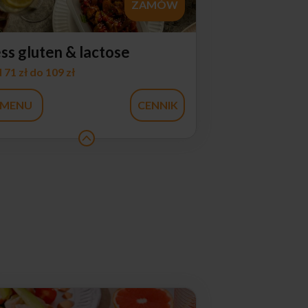
ZAMÓW
ess gluten & lactose
 71 zł do 109 zł
MENU
CENNIK