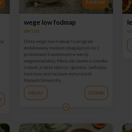
W
ZAMÓW
wege low fodmap
l
68-110
od
ny
Dieta wege low fodmap to program
dedykowany osobom zmagającym się z
problemami trawiennymi w wersji
wegetariańskiej. Menu nie zawiera czosnku
a
i cebuli, a także laktozy i glutenu. Jadłospis
.
tworzony jest na bazie wytycznych
Monash University.
MENU
CENNIK
K