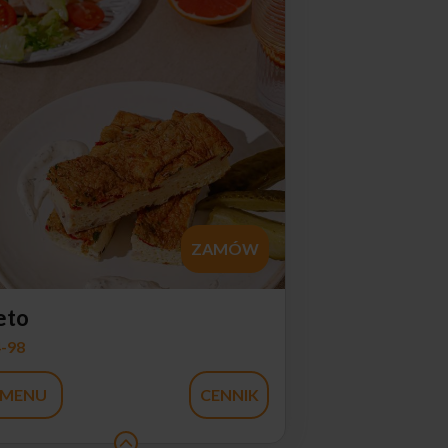
ZAMÓW
eto
-98
MENU
CENNIK