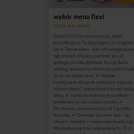
wybór menu flexi
od 25 zł za dzień
Dieta FLEXI to elastyczność, jakiej
potrzebujesz! Ty decydujesz, co znajdzie
się w Twoim menu – bez sztywnego planu
ograniczeń. Możesz zamówić już od
jednego posiłku dziennie, łączyć dania
według własnych preferencji i płacić tyl
za to, co wybierzesz. To idealne
rozwiązanie dla osób ceniących wygodę,
różnorodność i pełną kontrolę nad swoją
dietą. ✔ Swoboda w doborze posiłków –
wybierasz to, na co masz ochotę, ✔
Możliwość zamówienia już od 1 posiłku
dziennie, ✔ Dowolne łączenie dań – np.
obiad + ciabatta + świeżo wyciskany sok
Minimalna wartość zamówienia to 25 zł