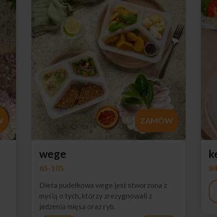
W
ZAMÓW
wege
k
65-105
84
Dieta pudełkowa wege jest stworzona z
myślą o tych, którzy zrezygnowali z
jedzenia mięsa oraz ryb.