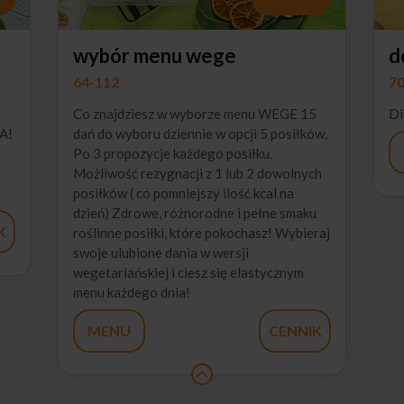
wybór menu wege
d
64-112
70
Co znajdziesz w wyborze menu WEGE 15
Di
A!
dań do wyboru dziennie w opcji 5 posiłków,
Po 3 propozycje każdego posiłku,
Możliwość rezygnacji z 1 lub 2 dowolnych
posiłków ( co pomniejszy ilość kcal na
dzień) Zdrowe, różnorodne i pełne smaku
K
roślinne posiłki, które pokochasz! Wybieraj
swoje ulubione dania w wersji
wegetariańskiej i ciesz się elastycznym
menu każdego dnia!
MENU
CENNIK