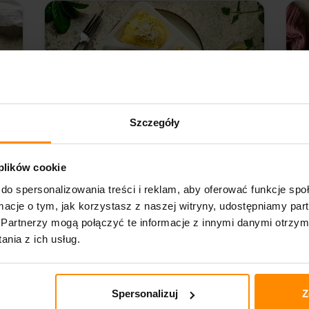
Szczegóły
 plików cookie
do spersonalizowania treści i reklam, aby oferować funkcje sp
W
ZAMÓW
ormacje o tym, jak korzystasz z naszej witryny, udostępniamy p
Partnerzy mogą połączyć te informacje z innymi danymi otrzym
dla aktywnych
ś
nia z ich usług.
75-108
72
Dieta pudełkowa Dla Aktywnych została
Di
Spersonalizuj
Z
zaprojektowana dla tych, którzy po prostu
mo