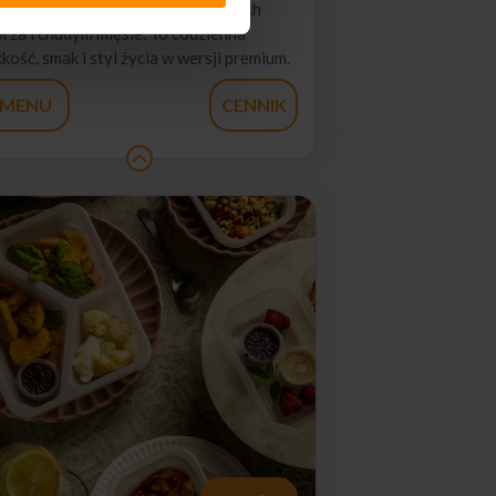
ieżych warzywach, rybach, owocach
rza i chudym mięsie. To codzienna
kkość, smak i styl życia w wersji premium.
MENU
CENNIK