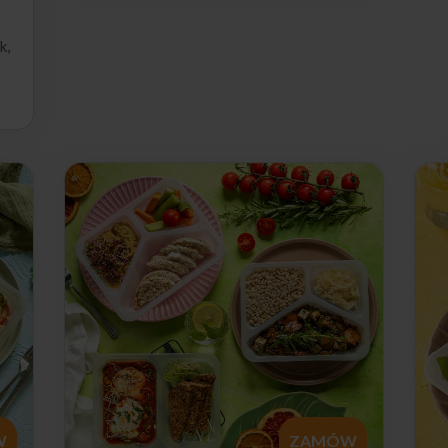
k,
W
ZAMÓW