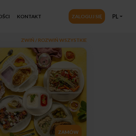
PL
OŚCI
KONTAKT
ZALOGUJ SIĘ
ZWIŃ / ROZWIŃ WSZYSTKIE
ZAMÓW