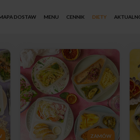
MAPA DOSTAW
MENU
CENNIK
DIETY
AKTUALN
W
ZAMÓW