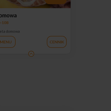
omowa
-108
eta domowa
MENU
CENNIK