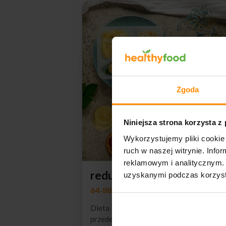
Zgoda
Niniejsza strona korzysta z
Wykorzystujemy pliki cookie 
ZAMÓ
ruch w naszej witrynie. Inf
reklamowym i analitycznym. 
redukcyjna
uzyskanymi podczas korzysta
64-88
Dieta Redukcyjna została stworzona
przede wszystkim dla osób chcących