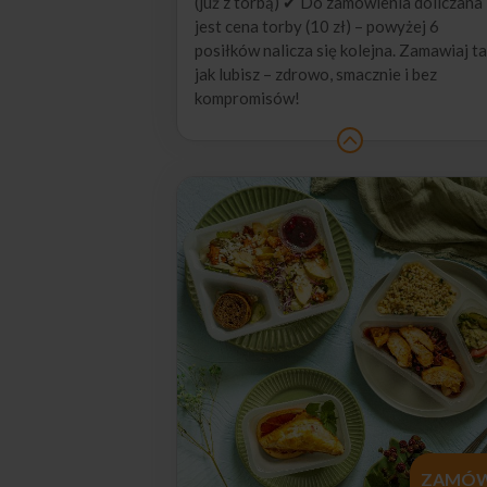
(już z torbą) ✔ Do zamówienia doliczana
jest cena torby (10 zł) – powyżej 6
posiłków nalicza się kolejna. Zamawiaj ta
jak lubisz – zdrowo, smacznie i bez
kompromisów!
ZAMÓ