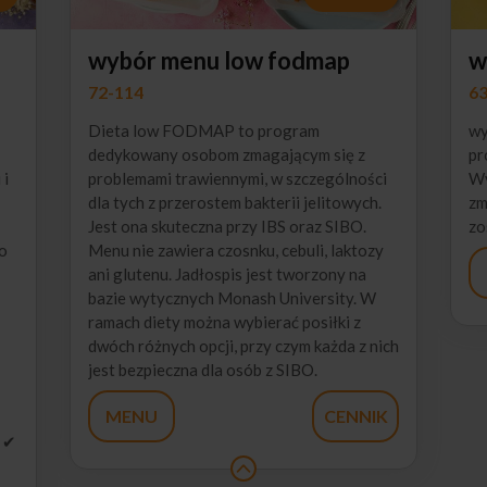
wybór menu low fodmap
w
72-114
63
Dieta low FODMAP to program
wy
dedykowany osobom zmagającym się z
pr
 i
problemami trawiennymi, w szczególności
Wy
dla tych z przerostem bakterii jelitowych.
zm
Jest ona skuteczna przy IBS oraz SIBO.
zo
ko
Menu nie zawiera czosnku, cebuli, laktozy
ani glutenu. Jadłospis jest tworzony na
bazie wytycznych Monash University. W
ramach diety można wybierać posiłki z
dwóch różnych opcji, przy czym każda z nich
jest bezpieczna dla osób z SIBO.
MENU
CENNIK
, ✔