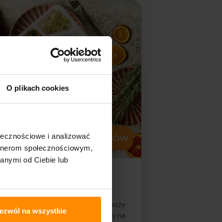
O plikach cookies
ołecznościowe i analizować
ZAMÓW
artnerom społecznościowym,
anymi od Ciebie lub
ródziemnomorska
-102
eta śródziemnomorska to najzdrowszy
ezwól na wszystkie
del żywieniowy na świecie – oparty na