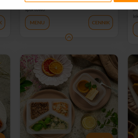
chcą zdrowo się odżywiać i są aktywni
św
sportowo
mo
le
K
MENU
CENNIK