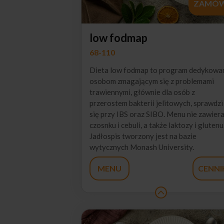
ZAMÓ
low fodmap
68-110
Dieta low fodmap to program dedykowa
osobom zmagającym się z problemami
trawiennymi, głównie dla osób z
przerostem bakterii jelitowych, sprawdzi
się przy IBS oraz SIBO. Menu nie zawier
czosnku i cebuli, a także laktozy i glutenu
Jadłospis tworzony jest na bazie
wytycznych Monash University.
MENU
CENNI